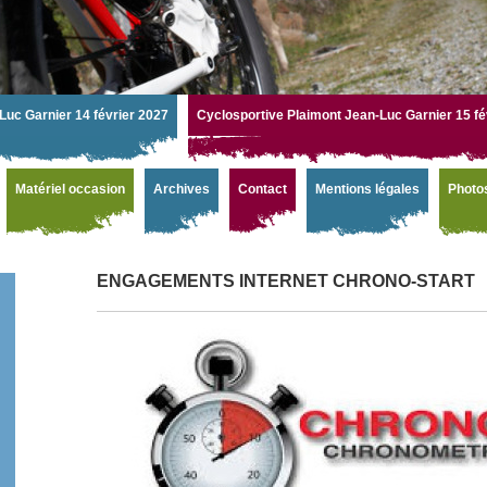
Luc Garnier 14 février 2027
Cyclosportive Plaimont Jean-Luc Garnier 15 fé
Matériel occasion
Archives
Contact
Mentions légales
Photo
ENGAGEMENTS INTERNET CHRONO-START