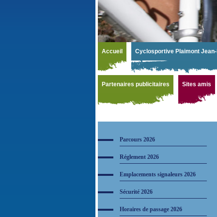
Accueil
Cyclosportive Plaimont Jean-
Partenaires publicitaires
Sites amis
Parcours 2026
Réglement 2026
Emplacements signaleurs 2026
Sécurité 2026
Horaires de passage 2026