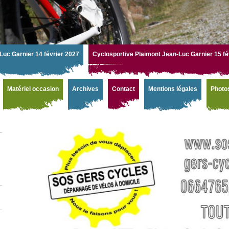
Luc Garnier 14 février 2027
Cyclosportive Plaimont Jean-Luc Garnier 15 fé
Matériel occasion
Archives
Contact
Mentions légales
Photo