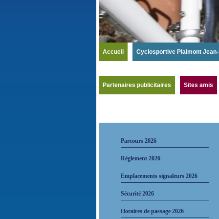
Accueil
Cyclosportive Plaimont Jean-
Partenaires publicitaires
Sites amis
Parcours 2026
Réglement 2026
Emplacements signaleurs 2026
Sécurité 2026
Horaires de passage 2026