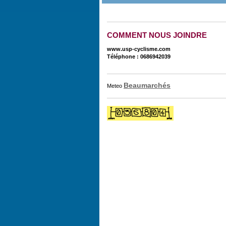
COMMENT NOUS JOINDRE
www.usp-cyclisme.com
Téléphone : 0686942039
Beaumarchés
Meteo